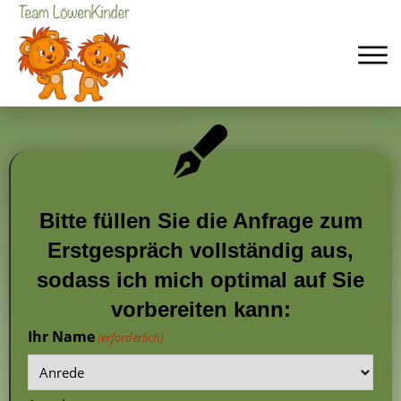
Bitte füllen Sie die Anfrage zum
Erstgespräch vollständig aus,
sodass ich mich optimal auf Sie
vorbereiten kann:
Ihr Name
(erforderlich)