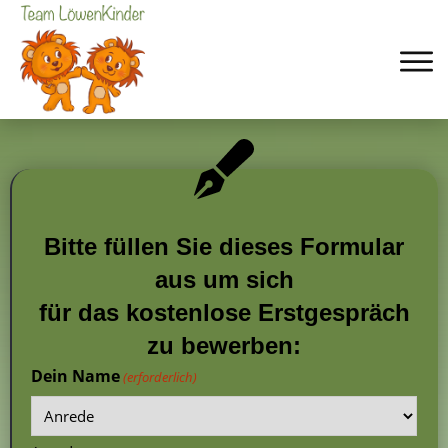
Bitte füllen Sie dieses Formular
aus um sich
für das kostenlose Erstgespräch
zu bewerben:
Dein Name
(erforderlich)